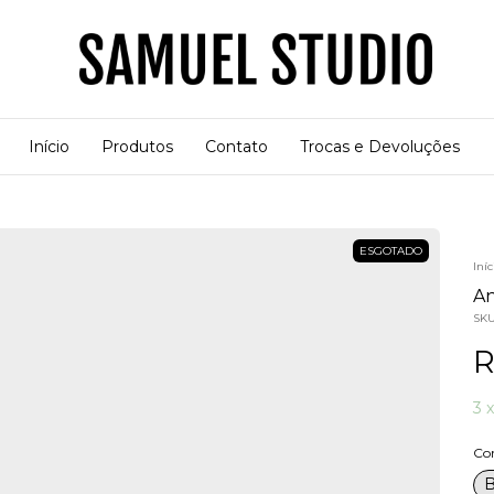
Início
Produtos
Contato
Trocas e Devoluções
ESGOTADO
Iníc
An
SK
R
3
Co
B