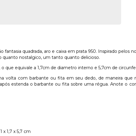
antasia quadrada, aro e caixa em prata 950. Inspirado pelos nos
quanto nostalgico, um tanto quanto delicioso.
 o que equivale a 1,7cm de diametro interno e 5,7cm de circunfer
 volta com barbante ou fita em seu dedo, de maneira que n
 após estenda o barbante ou fita sobre uma régua. Anote o c
x 1,7 x 5,7 cm