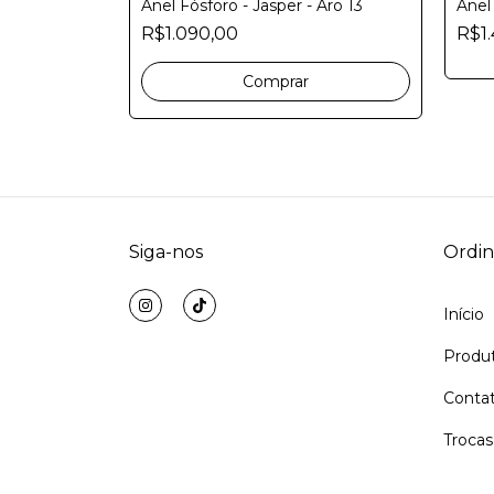
Anel Fósforo - Jasper - Aro 13
Anel
R$1.090,00
R$1
Comprar
Siga-nos
Ordiná
Início
Produ
Conta
Trocas