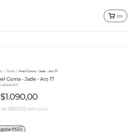
(
0
)
io
/
Anéis
/
Anel Goma - Jade - Aro 17
el Goma - Jade - Aro 17
U:
A0003OO17
$1.090,00
x
de
R$363,33
sem juros
r
anho Ouro