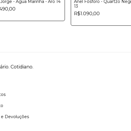
 Jorge - Água Marinha - Aro 14
Anel Fósforo - Quartzo Negr
13
.490,00
R$1.090,00
rio. Cotidiano.
tos
to
 e Devoluções