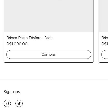
Brinco Palito Fósforo - Jade
Brin
R$1.090,00
R$1
Comprar
Siga-nos