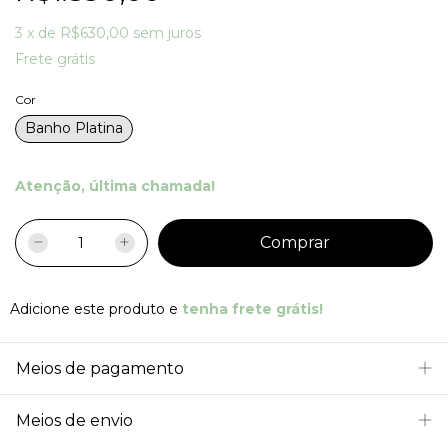
3
x
de
R$630,00
sem juros
Frete grátis
Cor
Banho Platina
Atenção, última chamada!
Adicione este produto e
tenha frete grátis!
Meios de pagamento
Meios de envio