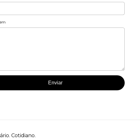
gem
Enviar
rio. Cotidiano.