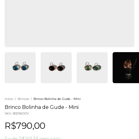
Início
/
Brincos
/
Brinco Bolinha de Gude - Mini
Brinco Bolinha de Gude - Mini
SKU:
B0016OOV
R$790,00
3
x
de
R$263,33
sem juros