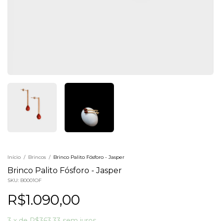
Início
/
Brincos
/
Brinco Palito Fósforo - Jasper
Brinco Palito Fósforo - Jasper
SKU:
B0001OF
R$1.090,00
3
x
de
R$363,33
sem juros