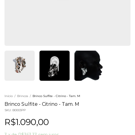
Início
/
Brincos
/
Brinco Sulfite - Citrino - Tam. M
Brinco Sulfite - Citrino - Tam. M
SKU:
B0003PP
R$1.090,00
3
x
de
R$363,33
sem juros